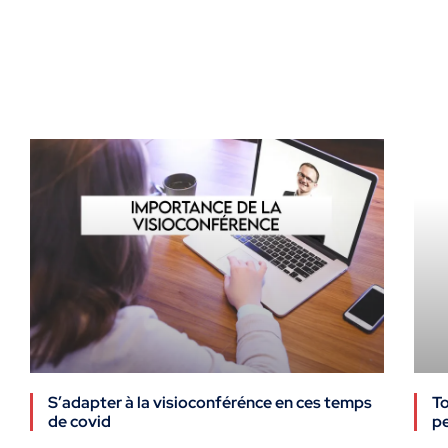
S’adapter à la visioconférénce en ces temps
To
de covid
p