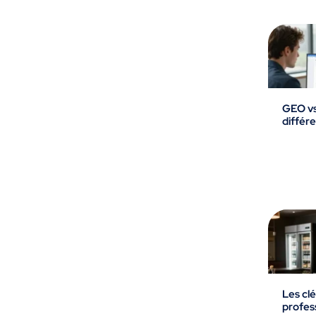
GEO vs
différ
Les cl
profes