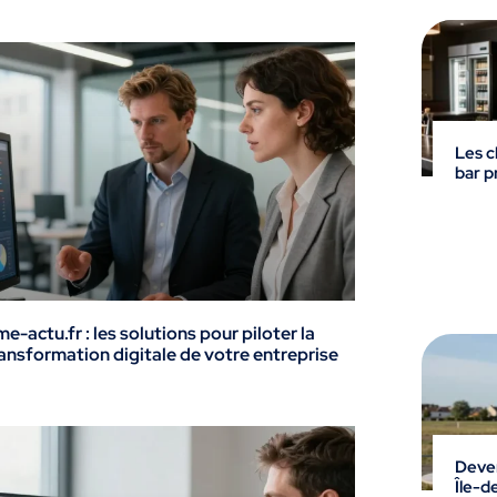
Les c
bar p
e-actu.fr : les solutions pour piloter la
ansformation digitale de votre entreprise
Deven
Île-d