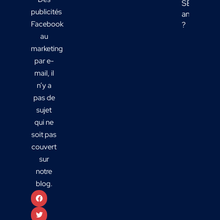
SEO
publicités
analyser
Facebook
?
au
marketing
par e-
mail, il
n’y a
pas de
sujet
qui ne
soit pas
couvert
sur
notre
blog.