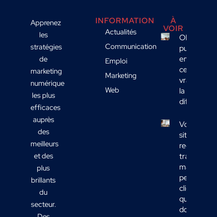
INFORMATION
À
Apprenez
VOIR
Actualités
les
Objet
Communication
stratégies
publicitaire
en B2B :
de
Emploi
ce qui fait
marketing
Marketing
vraiment
numérique
Web
la
les plus
différence
efficaces
auprès
Votre
des
site
meilleurs
reçoit du
et des
trafic
mais
plus
peu de
brillants
clients :
du
quelles
secteur.
données
Des