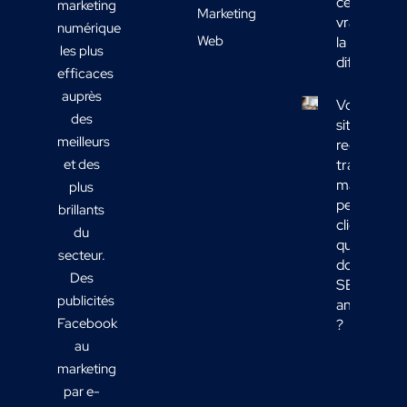
ce qui fait
marketing
Marketing
vraiment
numérique
Web
la
les plus
différence
efficaces
auprès
Votre
des
site
meilleurs
reçoit du
et des
trafic
mais
plus
peu de
brillants
clients :
du
quelles
secteur.
données
Des
SEO
publicités
analyser
Facebook
?
au
marketing
par e-