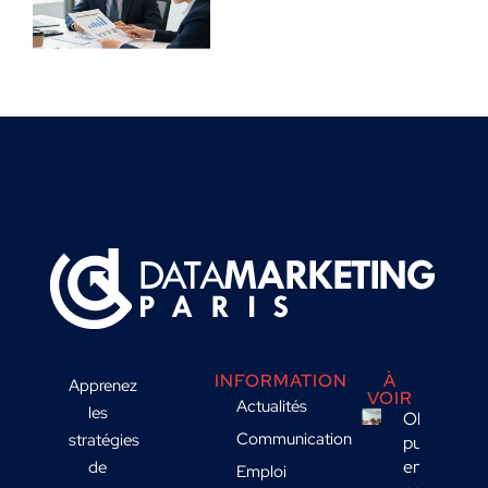
INFORMATION
À
Apprenez
VOIR
Actualités
les
Objet
Communication
stratégies
publicitaire
en B2B :
de
Emploi