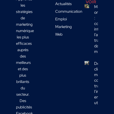
VOIR
Actualités
les
Marketing
Communication
stratégies
omnicanal
:
de
Emploi
comment
marketing
Marketing
intégrer
numérique
Web
l’affichage
les plus
transport
efficaces
dans votre
auprès
mix média
des
meilleurs
Données
et des
clients
marketing 
plus
comment
brillants
transform
du
l’informati
secteur.
en actions
Des
utiles ?
publicités
Facebook