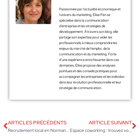
Passionnée par l'actualité économique et
l'univers du marketing, Élise Pan se
spécialise dans la communication
d'entreprise et les stratégies de
développement. À travers son blog, elle
partage son expertise pour aider les
professionnels à mieux comprendre les
enjeux du marché de l'emploi, de la
communication et du marketing. Forte
d’une expérience enrichissante dans ces
domaines, Élise propose des analyses
pointues et des conseils pratiques pour
accompagner les entreprises et les individus
dans leur évolution professionnelle et leur
stratégie de communication.
ARTICLES PRÉCÉDENTS
ARTICLE SUIVANT
Recrutement local en Normandie : quel impact pour l’économie ?
Espace coworking : trouvez votre bureau idéal avec B’Coworker