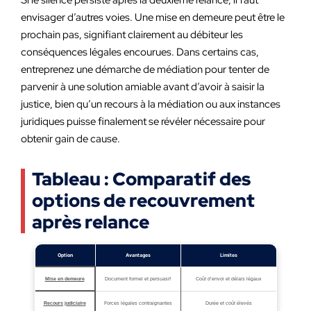
Si le silence persiste après la deuxième relance, il faut
envisager d’autres voies. Une mise en demeure peut être le
prochain pas, signifiant clairement au débiteur les
conséquences légales encourues. Dans certains cas,
entreprenez une démarche de médiation pour tenter de
parvenir à une solution amiable avant d’avoir à saisir la
justice, bien qu’un recours à la médiation ou aux instances
juridiques puisse finalement se révéler nécessaire pour
obtenir gain de cause.
Tableau : Comparatif des
options de recouvrement
après relance
Option
Avantages
Limites
Mise en demeure
Document formel et persuasif
Coût d’envoi et délais légaux
Recours judiciaire
Forces légales contraignantes
Durée et coût élevés