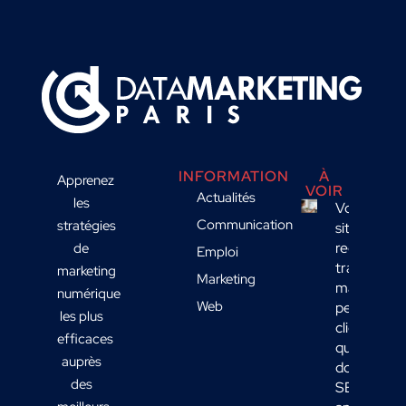
INFORMATION
À
Apprenez
VOIR
Actualités
les
Votre
Communication
stratégies
site
reçoit du
de
Emploi
trafic
marketing
Marketing
mais
numérique
Web
peu de
les plus
clients :
efficaces
quelles
auprès
données
des
SEO