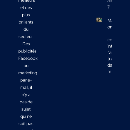
meilleurs
analyser
?
et des
plus
Marketing
brillants
omnicanal
du
:
secteur.
comment
Des
intégrer
publicités
l’affichage
Facebook
transport
dans votre
au
mix média
marketing
par e-
mail, il
n’y a
pas de
sujet
qui ne
soit pas