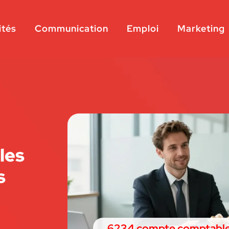
ités
Communication
Emploi
Marketing
les
s
6234 compte comptable :