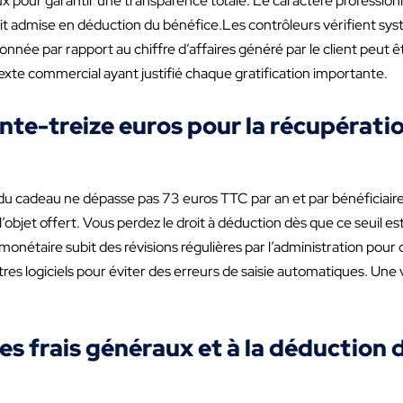
raux pour garantir une transparence totale. Le caractère profession
oit admise en déduction du bénéfice.Les contrôleurs vérifient sy
ionnée par rapport au chiffre d’affaires généré par le client peut ê
xte commercial ayant justifié chaque gratification importante.
ante-treize euros pour la récupérati
 du cadeau ne dépasse pas 73 euros TTC par an et par bénéficiaire
l’objet offert. Vous perdez le droit à déduction dès que ce seuil es
monétaire subit des révisions régulières par l’administration pour c
es logiciels pour éviter des erreurs de saisie automatiques. Une v
des frais généraux et à la déduction