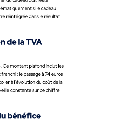
nel du cadeau doit rester
stématiquement si le cadeau
tre réintégrée dans le résultat
on de la TVA
. Ce montant plafond inclut les
t franchi : le passage à 74 euros
oller à l’évolution du coût de la
eille constante sur ce chiffre
 du bénéfice