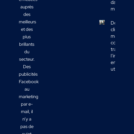
dans votre
auprès
mix média
des
meilleurs
Données
et des
clients
marketing 
plus
comment
brillants
transform
du
l’informati
secteur.
en actions
Des
utiles ?
publicités
Facebook
au
marketing
par e-
mail, il
n’y a
pas de
sujet