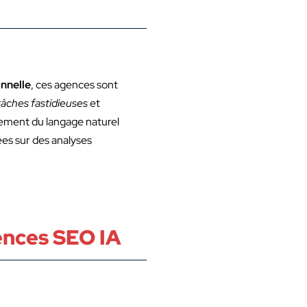
onnelle
, ces agences sont
tâches fastidieuses
et
aitement du langage naturel
ées sur des analyses
ences SEO IA