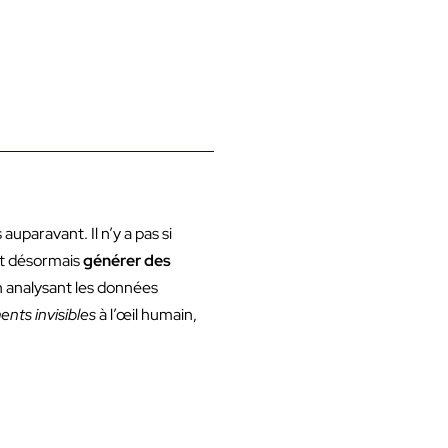
paravant. Il n’y a pas si
nt désormais
générer des
 analysant les données
nts invisibles
à l’œil humain,