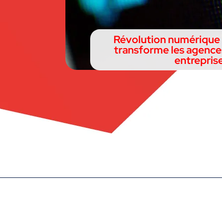
Révolution numérique 
transforme les agence
entrepris