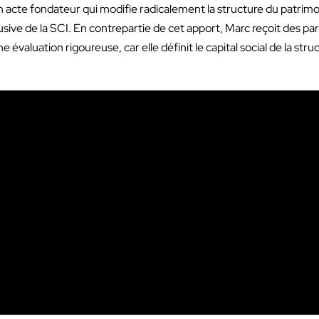
 acte fondateur qui modifie radicalement la structure du patrimo
usive de la SCI. En contrepartie de cet apport, Marc reçoit des part
évaluation rigoureuse, car elle définit le capital social de la stru