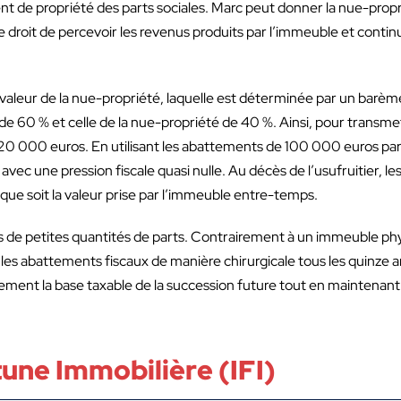
e propriété des parts sociales. Marc peut donner la nue-propri
 le droit de percevoir les revenus produits par l’immeuble et continu
 valeur de la nue-propriété, laquelle est déterminée par un barèm
t de 60 % et celle de la nue-propriété de 40 %. Ainsi, pour transme
320 000 euros. En utilisant les abattements de 100 000 euros par 
ec une pression fiscale quasi nulle. Au décès de l’usufruitier, le
que soit la valeur prise par l’immeuble entre-temps.
es de petites quantités de parts. Contrairement à un immeuble ph
 les abattements fiscaux de manière chirurgicale tous les quinze a
sivement la base taxable de la succession future tout en maintenan
tune Immobilière (IFI)