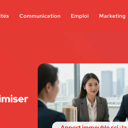
ités
Communication
Emploi
Marketing
imiser
Apport immeuble sci : la 