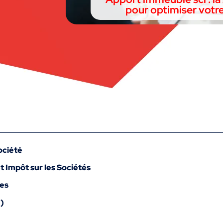
pour optimiser votr
ociété
t Impôt sur les Sociétés
les
I)