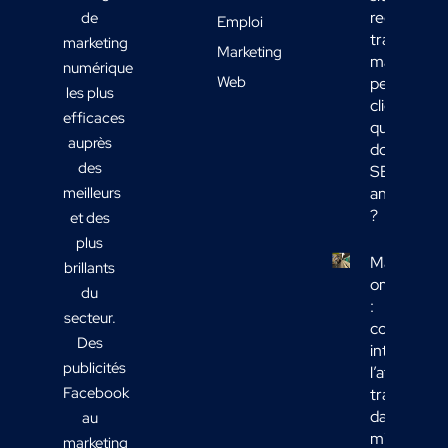
reçoit du
de
Emploi
trafic
marketing
Marketing
mais
numérique
Web
peu de
les plus
clients :
efficaces
quelles
auprès
données
des
SEO
meilleurs
analyser
?
et des
plus
Marketing
brillants
omnicanal
du
:
secteur.
comment
Des
intégrer
publicités
l’affichage
Facebook
transport
dans votre
au
mix média
marketing