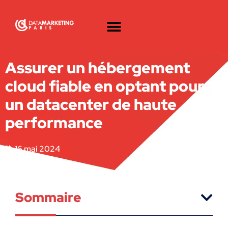
Assurer un hébergement
cloud fiable en optant pour
un datacenter de haute
performance
16 mai 2024
Sommaire