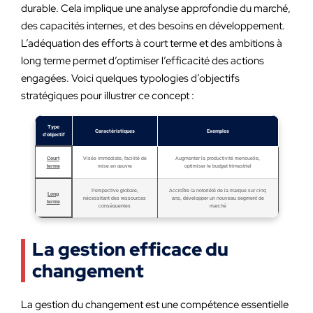
durable. Cela implique une analyse approfondie du marché,
des capacités internes, et des besoins en développement.
L’adéquation des efforts à court terme et des ambitions à
long terme permet d’optimiser l’efficacité des actions
engagées. Voici quelques typologies d’objectifs
stratégiques pour illustrer ce concept :
Type
Caractéristiques
Exemples
d’objectif
Court
Visée immédiate, facilité de
Augmenter la productivité mensuelle,
terme
mise en œuvre
optimiser le budget trimestriel
Perspective globale,
Accroître la notoriété de la marque sur cinq
Long
nécessitant des ressources
ans, développer un nouveau segment de
terme
conséquentes
marché
La gestion efficace du
changement
La gestion du changement est une compétence essentielle