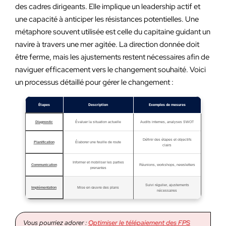
des cadres dirigeants. Elle implique un leadership actif et
une capacité à anticiper les résistances potentielles. Une
métaphore souvent utilisée est celle du capitaine guidant un
navire à travers une mer agitée. La direction donnée doit
être ferme, mais les ajustements restent nécessaires afin de
naviguer efficacement vers le changement souhaité. Voici
un processus détaillé pour gérer le changement :
Étapes
Description
Exemples de mesures
Diagnostic
Évaluer la situation actuelle
Audits internes, analyses SWOT
Définir des étapes et objectifs
Planification
Élaborer une feuille de route
clairs
Informer et mobiliser les parties
Communication
Réunions, workshops, newsletters
prenantes
Suivi régulier, ajustements
Implémentation
Mise en œuvre des plans
nécessaires
Vous pourriez adorer :
Optimiser le télépaiement des FPS