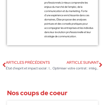
professionnels à mieux comprendre les
enjeux du marché de l'emploi, de la
communication et du marketing. Forte
d’une expérience enrichissante dans ces
domaines, Élise propose des analyses
pointues et des conseils pratiques pour
accompagner les entreprises et les individus
dans leur évolution professionnelle et leur
stratégie de communication.
ARTICLES PRÉCÉDENTS
ARTICLE SUIVANT
État d’esprit et impact social : les clés de l’entrepreneur moderne réussi
Optimiser votre contrat : intégrer la clause ticket restaurant avec précision
Nos coups de coeur