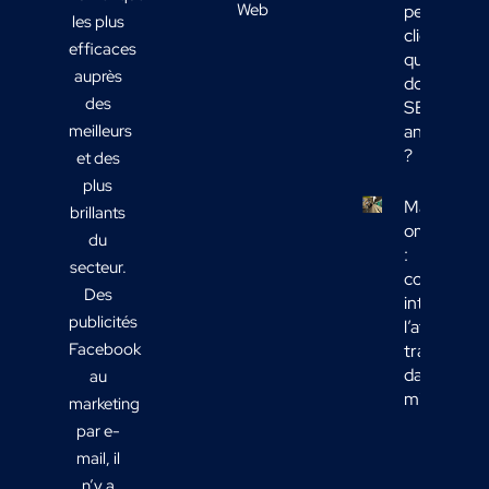
Web
peu de
les plus
clients :
efficaces
quelles
auprès
données
des
SEO
meilleurs
analyser
?
et des
plus
Marketing
brillants
omnicanal
du
:
secteur.
comment
Des
intégrer
publicités
l’affichage
Facebook
transport
dans votre
au
mix média
marketing
par e-
mail, il
n’y a