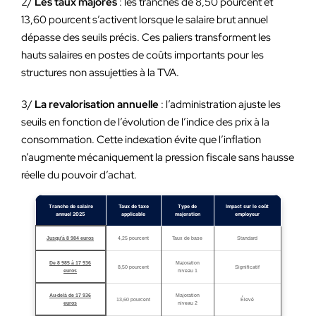
2/
Les taux majorés
: les tranches de 8,50 pourcent et
13,60 pourcent s’activent lorsque le salaire brut annuel
dépasse des seuils précis. Ces paliers transforment les
hauts salaires en postes de coûts importants pour les
structures non assujetties à la TVA.
3/
La revalorisation annuelle
: l’administration ajuste les
seuils en fonction de l’évolution de l’indice des prix à la
consommation. Cette indexation évite que l’inflation
n’augmente mécaniquement la pression fiscale sans hausse
réelle du pouvoir d’achat.
Tranche de salaire
Taux de taxe
Type de
Impact sur le coût
annuel 2025
applicable
majoration
employeur
Jusqu’à 8 984 euros
4,25 pourcent
Taux de base
Standard
De 8 985 à 17 936
Majoration
8,50 pourcent
Significatif
euros
niveau 1
Au-delà de 17 936
Majoration
13,60 pourcent
Élevé
euros
niveau 2