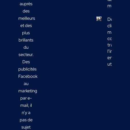
auprès
mix média
des
meilleurs
Données
et des
clients
marketing 
plus
comment
brillants
transform
du
l’informati
secteur.
en actions
Des
utiles ?
publicités
Facebook
au
marketing
par e-
mail, il
n’y a
pas de
sujet