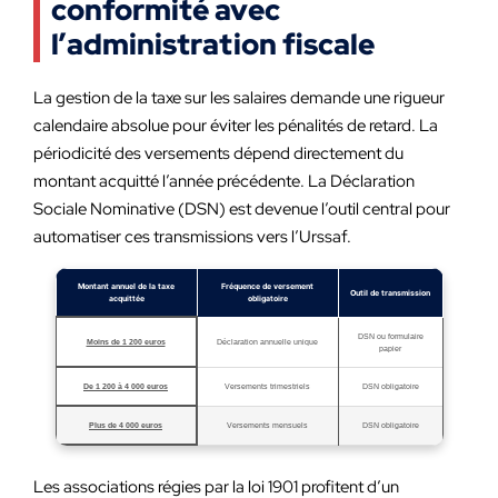
conformité avec
l’administration fiscale
La gestion de la taxe sur les salaires demande une rigueur
calendaire absolue pour éviter les pénalités de retard. La
périodicité des versements dépend directement du
montant acquitté l’année précédente. La Déclaration
Sociale Nominative (DSN) est devenue l’outil central pour
automatiser ces transmissions vers l’Urssaf.
Montant annuel de la taxe
Fréquence de versement
Outil de transmission
acquittée
obligatoire
DSN ou formulaire
Moins de 1 200 euros
Déclaration annuelle unique
papier
De 1 200 à 4 000 euros
Versements trimestriels
DSN obligatoire
Plus de 4 000 euros
Versements mensuels
DSN obligatoire
Les associations régies par la loi 1901 profitent d’un