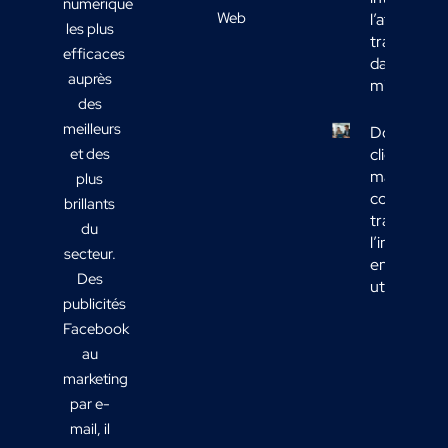
numérique
Web
l’affichage
les plus
transport
efficaces
dans votre
auprès
mix média
des
meilleurs
Données
et des
clients
marketing 
plus
comment
brillants
transform
du
l’informati
secteur.
en actions
Des
utiles ?
publicités
Facebook
au
marketing
par e-
mail, il