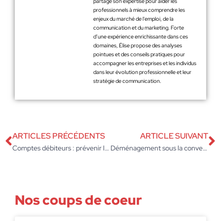
partage son expertise pour aider les
professionnels à mieux comprendre les
enjeux du marché de l'emploi, de la
communication et du marketing. Forte
d’une expérience enrichissante dans ces
domaines, Élise propose des analyses
pointues et des conseils pratiques pour
accompagner les entreprises et les individus
dans leur évolution professionnelle et leur
stratégie de communication.
ARTICLES PRÉCÉDENTS
ARTICLE SUIVANT
Comptes débiteurs : prévenir l’effet boomerang sur vos finances d’entreprise
Déménagement sous la convention Syntec : astuces pour une transition réussie
Nos coups de coeur