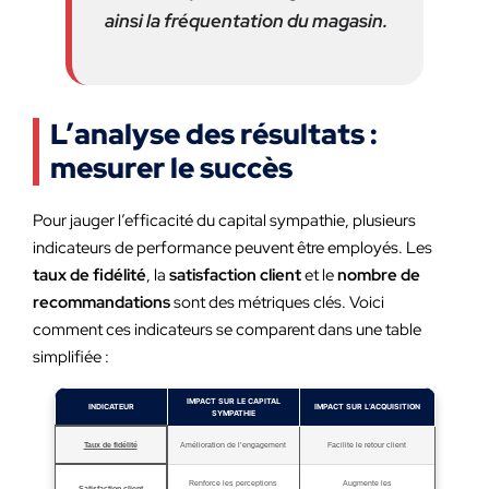
ainsi la fréquentation du magasin.
L’analyse des résultats :
mesurer le succès
Pour jauger l’efficacité du capital sympathie, plusieurs
indicateurs de performance peuvent être employés. Les
taux de fidélité
, la
satisfaction client
et le
nombre de
recommandations
sont des métriques clés. Voici
comment ces indicateurs se comparent dans une table
simplifiée :
IMPACT SUR LE CAPITAL
INDICATEUR
IMPACT SUR L’ACQUISITION
SYMPATHIE
Taux de fidélité
Amélioration de l’engagement
Facilite le retour client
Renforce les perceptions
Augmente les
Satisfaction client