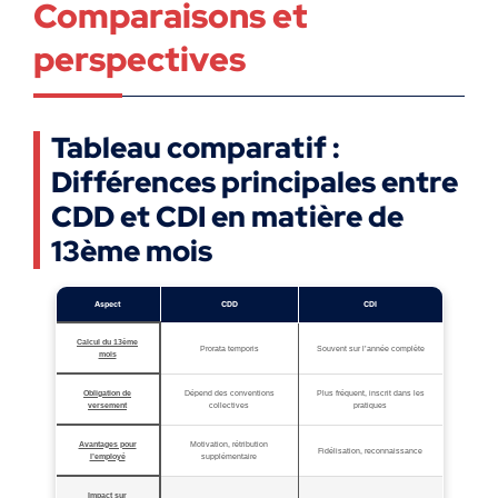
Comparaisons et
perspectives
Tableau comparatif :
Différences principales entre
CDD et CDI en matière de
13ème mois
Aspect
CDD
CDI
Calcul du 13ème
Prorata temporis
Souvent sur l’année complète
mois
Obligation de
Dépend des conventions
Plus fréquent, inscrit dans les
versement
collectives
pratiques
Avantages pour
Motivation, rétribution
Fidélisation, reconnaissance
l’employé
supplémentaire
Impact sur