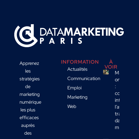
INFORMATION
À
Apprenez
VOIR
Actualités
les
Marketing
Communication
stratégies
omnicanal
:
de
Emploi
comment
marketing
Marketing
intégrer
numérique
Web
l’affichage
les plus
transport
efficaces
dans votre
auprès
mix média
des