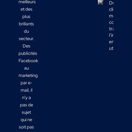
meilleurs
Données
et des
clients
marketing 
plus
comment
brillants
transform
du
l’informati
secteur.
en actions
Des
utiles ?
publicités
Facebook
au
marketing
par e-
mail, il
n’y a
pas de
sujet
qui ne
soit pas