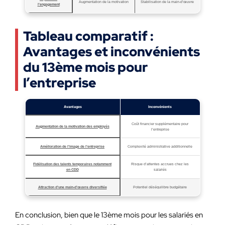
Augmentation de la motivation
Stabilisation de la main-d’œuvre
l’engagement
Tableau comparatif :
Avantages et inconvénients
du 13ème mois pour
l’entreprise
Avantages
Inconvénients
Coût financier supplémentaire pour
Augmentation de la motivation des employés
l’entreprise
Amélioration de l’image de l’entreprise
Complexité administrative additionnelle
Fidélisation des talents temporaires notamment
Risque d’attentes accrues chez les
en CDD
salariés
Attraction d’une main-d’œuvre diversifiée
Potentiel déséquilibre budgétaire
En conclusion, bien que le 13ème mois pour les salariés en