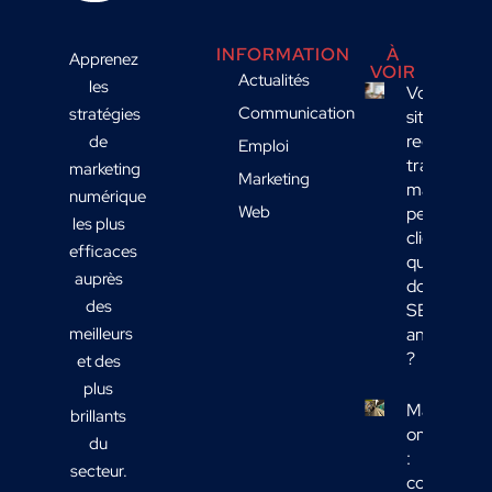
INFORMATION
À
Apprenez
VOIR
Actualités
les
Votre
Communication
stratégies
site
reçoit du
de
Emploi
trafic
marketing
Marketing
mais
numérique
Web
peu de
les plus
clients :
efficaces
quelles
auprès
données
des
SEO
meilleurs
analyser
?
et des
plus
Marketing
brillants
omnicanal
du
:
secteur.
comment