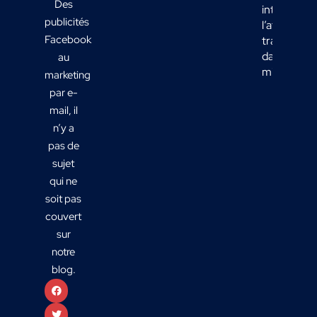
Des
intégrer
publicités
l’affichage
Facebook
transport
dans votre
au
mix média
marketing
par e-
mail, il
n’y a
pas de
sujet
qui ne
soit pas
couvert
sur
notre
blog.