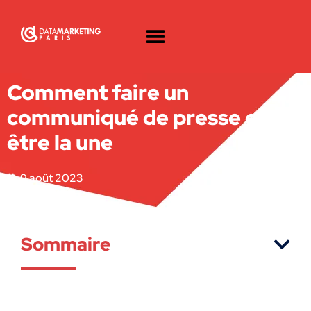
Comment faire un
communiqué de presse et
être la une
9 août 2023
Sommaire