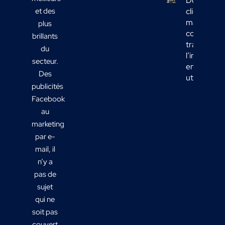
Données
et des
clients
marketing 
plus
comment
brillants
transform
du
l’informati
secteur.
en actions
Des
utiles ?
publicités
Facebook
au
marketing
par e-
mail, il
n’y a
pas de
sujet
qui ne
soit pas
couvert