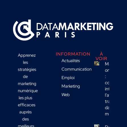
INFORMATION
À
Apprenez
VOIR
Actualités
les
Marketing
Communication
stratégies
omnicanal
:
de
Emploi
comment
marketing
Marketing
intégrer
numérique
Web
l’affichage
les plus
transport
efficaces
dans votre
auprès
mix média
des
meilleurs