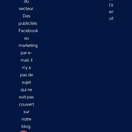
du
l’informati
secteur.
en actions
Des
utiles ?
publicités
Facebook
au
marketing
par e-
mail, il
n’y a
pas de
sujet
qui ne
soit pas
couvert
sur
notre
blog.