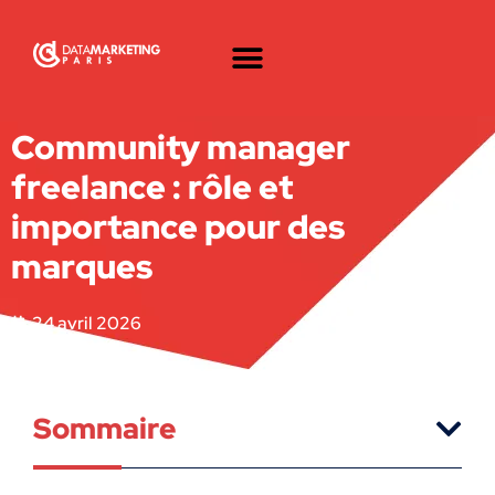
Community manager
freelance : rôle et
importance pour des
marques
24 avril 2026
Sommaire