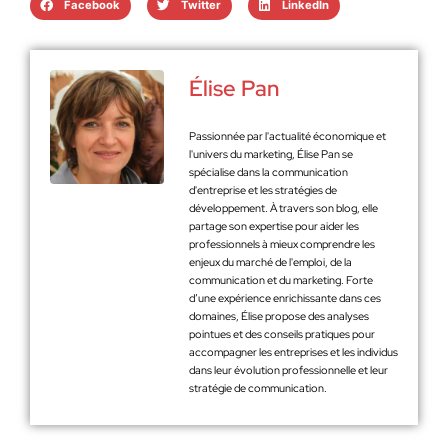
Facebook
Twitter
LinkedIn
Élise Pan
Passionnée par l'actualité économique et
l'univers du marketing, Élise Pan se
spécialise dans la communication
d'entreprise et les stratégies de
développement. À travers son blog, elle
partage son expertise pour aider les
professionnels à mieux comprendre les
enjeux du marché de l'emploi, de la
communication et du marketing. Forte
d’une expérience enrichissante dans ces
domaines, Élise propose des analyses
pointues et des conseils pratiques pour
accompagner les entreprises et les individus
dans leur évolution professionnelle et leur
stratégie de communication.