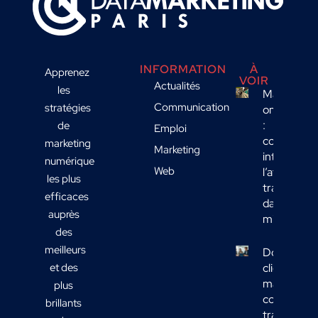
INFORMATION
À
Apprenez
VOIR
Actualités
les
Marketing
Communication
stratégies
omnicanal
:
de
Emploi
comment
marketing
Marketing
intégrer
numérique
Web
l’affichage
les plus
transport
efficaces
dans votre
auprès
mix média
des
meilleurs
Données
et des
clients
marketing 
plus
comment
brillants
transform