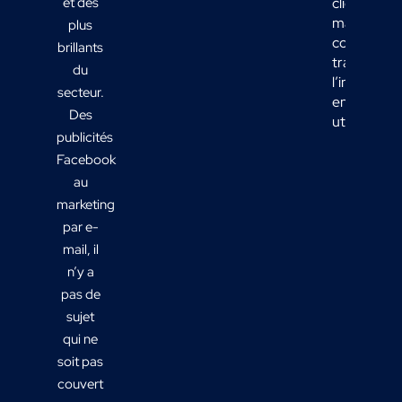
et des
clients
marketing 
plus
comment
brillants
transform
du
l’informati
secteur.
en actions
Des
utiles ?
publicités
Facebook
au
marketing
par e-
mail, il
n’y a
pas de
sujet
qui ne
soit pas
couvert