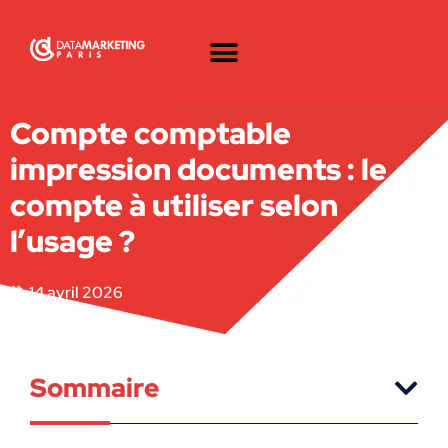
Compte comptable
impression documents : le
compte à utiliser selon
l’usage ?
14 avril 2026
Sommaire