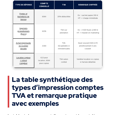
COMPTE
TYPE DE DÉPENSE
TVA
REMARQUE CHIFFRÉE
CONSEILLÉ
Papier et
Ex : sachet papier 200 €
fournitures de
6064
20% déductible
HT -> charge immédiate
bureau
Imprimés
TVA sur
Ex : 2 500 flyers à 800 €
promotionnels
6236
prestation
HT -> imputer en marketing
(flyers)
Achat imprimante
TVA
Seuil souvent 500 € HT,
ou scanner
2183
récupérable si
amortissement 3 ans
durable
immobilisable
courant
Location copieur
613 pour
TVA selon
Ventiler location vs copies
+ relevé
location, 6064
contrat
si facture détaillée
compteur
pour copies
La table synthétique des
types d’impression comptes
TVA et remarque pratique
avec exemples