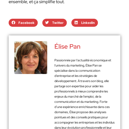
ensemble, et ça simplifie tout.
Facebook
Twitter
LinkedIn
Élise Pan
Passionnée par l'actualité économique et
l'univers du marketing, Élise Pan se
spécialise dans la communication
d'entreprise et les stratégies de
développement. À travers son blog, elle
partage son expertise pour aider les
professionnels à mieux comprendre les
enjeux du marché de l'emploi, de la
communication et du marketing. Forte
d’une expérience enrichissante dans ces
domaines, Élise propose des analyses
pointues et des conseils pratiques pour
accompagner les entreprises et les individus
dans leur évolution professionnelle et leur