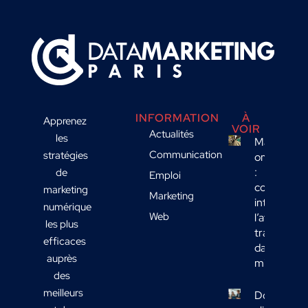
INFORMATION
À
Apprenez
VOIR
Actualités
les
Marketing
Communication
stratégies
omnicanal
:
de
Emploi
comment
marketing
Marketing
intégrer
numérique
Web
l’affichage
les plus
transport
efficaces
dans votre
auprès
mix média
des
meilleurs
Données