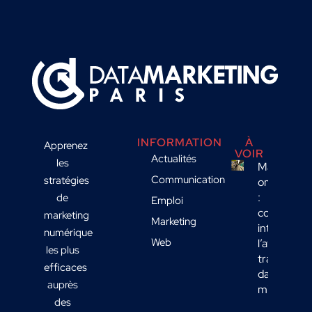
INFORMATION
À
Apprenez
VOIR
Actualités
les
Marketing
Communication
stratégies
omnicanal
:
de
Emploi
comment
marketing
Marketing
intégrer
numérique
Web
l’affichage
les plus
transport
efficaces
dans votre
auprès
mix média
des