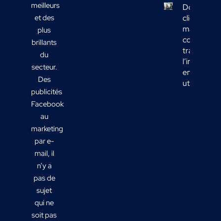
meilleurs
Données
et des
clients
marketing 
plus
comment
brillants
transform
du
l’informati
secteur.
en actions
Des
utiles ?
publicités
Facebook
au
marketing
par e-
mail, il
n’y a
pas de
sujet
qui ne
soit pas