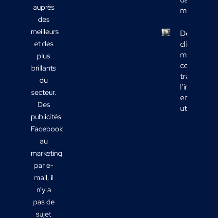
auprès
mix média
des
meilleurs
Données
et des
clients
marketing 
plus
comment
brillants
transform
du
l’informati
secteur.
en actions
Des
utiles ?
publicités
Facebook
au
marketing
par e-
mail, il
n’y a
pas de
sujet