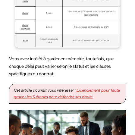
cadre
Peut aller jusqu’à 3 mois pour certains postes à
Cadre
2 mois
responsabilité
Cadre
3 mois
Selon clause contractuelle ou CCN
dirigeant
1 jour/semaine de
CDD
En cas de rupture anticipée pour CDI
contrat
Vous avez intérêt à garder en mémoire, toutefois, que
chaque délai peut varier selon le statut et les clauses
spécifiques du contrat.
Cet article pourrait vous intéresser :
Licenciement pour faute
grave : les 5 étapes pour défendre ses droits