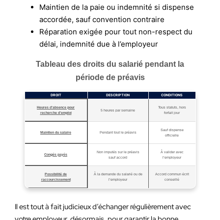
Maintien de la paie ou indemnité si dispense
accordée, sauf convention contraire
Réparation exigée pour tout non-respect du
délai, indemnité due à l’employeur
Tableau des droits du salarié pendant la
période de préavis
DROIT
DESCRIPTION
CONDITIONS
Heures d’absence pour
Tous statuts, hors
5 heures par semaine
recherche d’emploi
forfait jour
Sauf dispense
Maintien du salaire
Pendant tout le préavis
officielle
Non imputés sur le préavis
À valider avec
Congés payés
sauf accord
l’employeur
Possibilité de
À la demande du salarié ou de
Accord commun écrit
raccourcissement
l’employeur
conseillé
Il est tout à fait judicieux d’échanger régulièrement avec
votre employeur, désormais, pour garantir la bonne