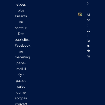
?
et des
plus
Marketing
brillants
omnicanal
du
:
secteur.
comment
Des
intégrer
publicités
l’affichage
Facebook
transport
dans votre
au
mix média
marketing
par e-
mail, il
n’y a
pas de
sujet
qui ne
soit pas
couvert