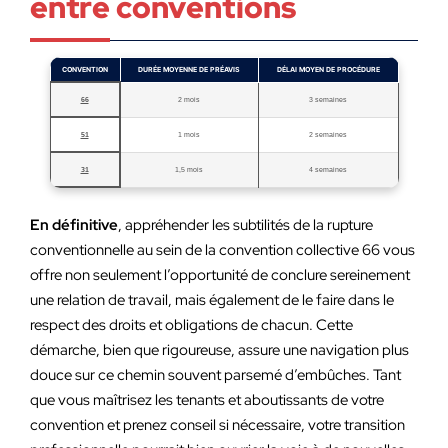
entre conventions
CONVENTION
DURÉE MOYENNE DE PRÉAVIS
DÉLAI MOYEN DE PROCÉDURE
66
2 mois
3 semaines
51
1 mois
2 semaines
31
1,5 mois
4 semaines
En définitive
, appréhender les subtilités de la rupture
conventionnelle au sein de la convention collective 66 vous
offre non seulement l’opportunité de conclure sereinement
une relation de travail, mais également de le faire dans le
respect des droits et obligations de chacun. Cette
démarche, bien que rigoureuse, assure une navigation plus
douce sur ce chemin souvent parsemé d’embûches. Tant
que vous maîtrisez les tenants et aboutissants de votre
convention et prenez conseil si nécessaire, votre transition