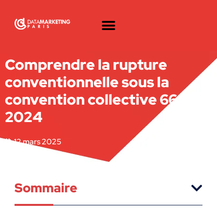
Comprendre la rupture
conventionnelle sous la
convention collective 66 en
2024
12 mars 2025
Sommaire