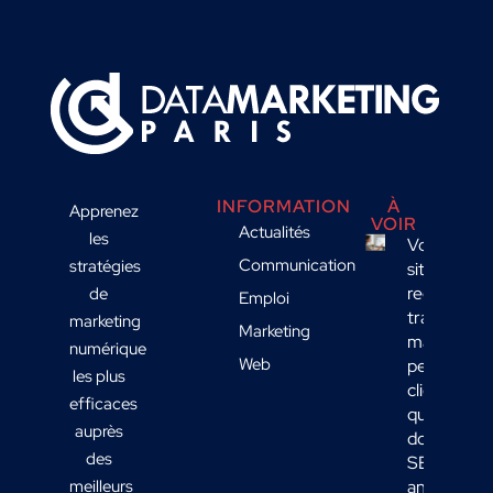
INFORMATION
À
Apprenez
VOIR
Actualités
les
Votre
Communication
stratégies
site
reçoit du
de
Emploi
trafic
marketing
Marketing
mais
numérique
Web
peu de
les plus
clients :
efficaces
quelles
auprès
données
des
SEO
meilleurs
analyser