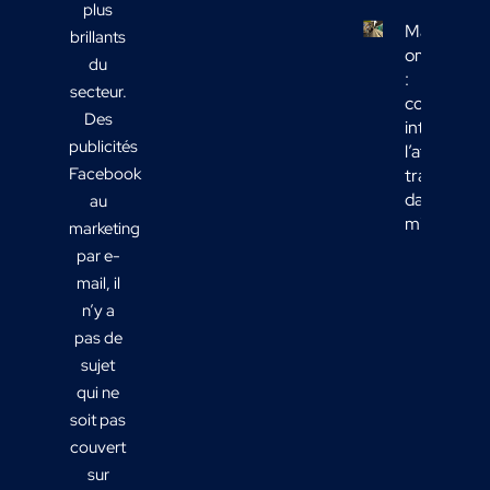
plus
Marketing
brillants
omnicanal
du
:
secteur.
comment
Des
intégrer
publicités
l’affichage
Facebook
transport
dans votre
au
mix média
marketing
par e-
mail, il
n’y a
pas de
sujet
qui ne
soit pas
couvert
sur