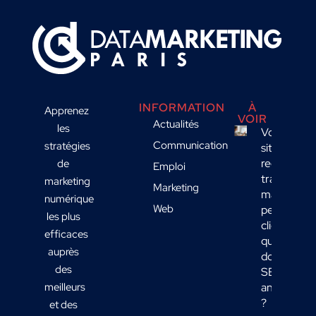
INFORMATION
À
Apprenez
VOIR
Actualités
les
Votre
Communication
stratégies
site
reçoit du
de
Emploi
trafic
marketing
Marketing
mais
numérique
Web
peu de
les plus
clients :
efficaces
quelles
auprès
données
des
SEO
meilleurs
analyser
?
et des