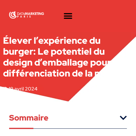
Élever l’expérience du
burger: Le potentiel du
design d’emballage pour la
différenciation de la marque
19 avril 2024
Sommaire