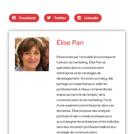
Facebook
Twitter
LinkedIn
Élise Pan
Passionnée par l'actualité économique et
l'univers du marketing, Élise Pan se
spécialise dans la communication
d'entreprise et les stratégies de
développement. À travers son blog, elle
partage son expertise pour aider les
professionnels à mieux comprendre les
enjeux du marché de l'emploi, de la
communication et du marketing. Forte
d’une expérience enrichissante dans ces
domaines, Élise propose des analyses
pointues et des conseils pratiques pour
accompagner les entreprises et les individus
dans leur évolution professionnelle et leur
stratégie de communication.