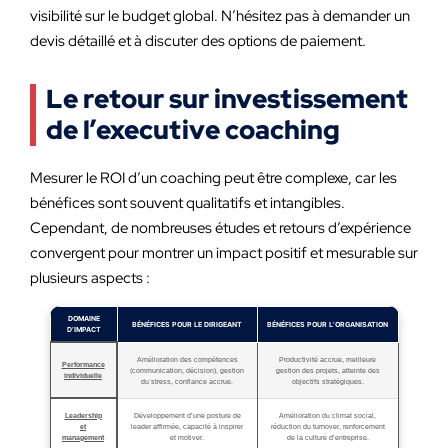
visibilité sur le budget global. N’hésitez pas à demander un
devis détaillé et à discuter des options de paiement.
Le retour sur investissement
de l’executive coaching
Mesurer le ROI d’un coaching peut être complexe, car les
bénéfices sont souvent qualitatifs et intangibles.
Cependant, de nombreuses études et retours d’expérience
convergent pour montrer un impact positif et mesurable sur
plusieurs aspects :
DOMAINE
BÉNÉFICES POUR LE DIRIGEANT
BÉNÉFICES POUR L’ORGANISATION
D’IMPACT
Amélioration des compétences
Productivité accrue, meilleure
Performance
(communication, décision), gestion
gestion des projets, atteinte des
individuelle
du stress, confiance accrue.
objectifs stratégiques.
Leadership
Développement d’une posture de
Amélioration du climat social,
et
leader affirmée, capacité à inspirer
réduction du turnover, renforcement
management
et motiver.
de la culture d’entreprise.