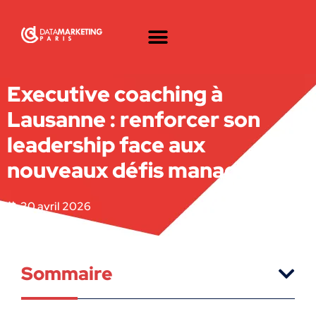
Executive coaching à
Lausanne : renforcer son
leadership face aux
nouveaux défis managériaux
30 avril 2026
Sommaire