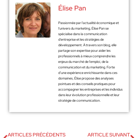
Élise Pan
Passionnée par l'actualité économique et
l'univers du marketing, Élise Pan se
spécialise dans la communication
d'entreprise et les stratégies de
développement. À travers son blog, elle
partage son expertise pour aider les
professionnels à mieux comprendre les
enjeux du marché de l'emploi, de la
communication et du marketing. Forte
d’une expérience enrichissante dans ces
domaines, Élise propose des analyses
pointues et des conseils pratiques pour
accompagner les entreprises et les individus
dans leur évolution professionnelle et leur
stratégie de communication.
ARTICLES PRÉCÉDENTS
ARTICLE SUIVANT