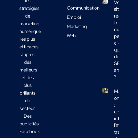
les
Votre
Communication
stratégies
site
reçoit du
de
Emploi
trafic
marketing
Marketing
mais
numérique
Web
peu de
les plus
clients :
efficaces
quelles
auprès
données
des
SEO
meilleurs
analyser
?
et des
plus
Marketing
brillants
omnicanal
du
:
secteur.
comment
Des
intégrer
publicités
l’affichage
Facebook
transport