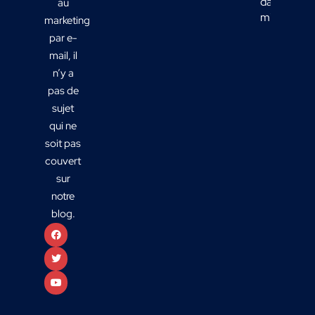
dans votre
au
mix média
marketing
par e-
mail, il
n’y a
pas de
sujet
qui ne
soit pas
couvert
sur
notre
blog.