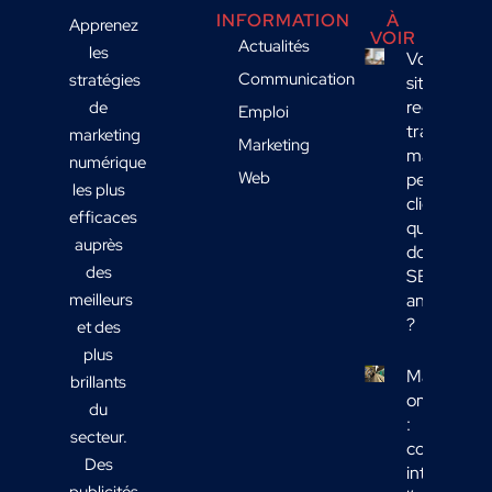
INFORMATION
À
Apprenez
VOIR
Actualités
les
Votre
Communication
stratégies
site
reçoit du
de
Emploi
trafic
marketing
Marketing
mais
numérique
Web
peu de
les plus
clients :
efficaces
quelles
auprès
données
des
SEO
meilleurs
analyser
?
et des
plus
Marketing
brillants
omnicanal
du
:
secteur.
comment
Des
intégrer
publicités