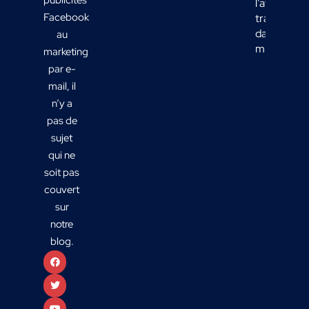
l’affichage
Facebook
transport
dans votre
au
mix média
marketing
par e-
mail, il
n’y a
pas de
sujet
qui ne
soit pas
couvert
sur
notre
blog.