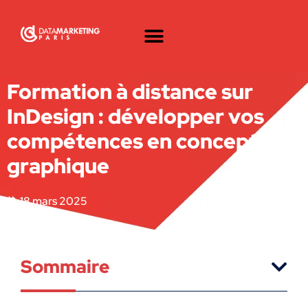
Formation à distance sur
InDesign : développer vos
compétences en conception
graphique
18 mars 2025
Sommaire