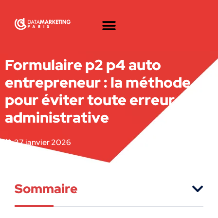
Formulaire p2 p4 auto
entrepreneur : la méthode
pour éviter toute erreur
administrative
27 janvier 2026
Sommaire