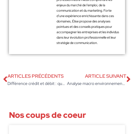
enjeux du marché de l'emploi, de la
communication et du marketing. Forte
d’une expérience enrichissante dans ces
domaines, Élise propose des analyses
pointues et des conseils pratiques pour
accompagner les entreprises et les individus
dans leur évolution professionnelle et leur
stratégie de communication.
ARTICLES PRÉCÉDENTS
ARTICLE SUIVANT
Différence crédit et débit : quelle signification sur un relevé bancaire
Analyse macro environnementale : la méthode PESTEL et son impact stratégique
Nos coups de coeur