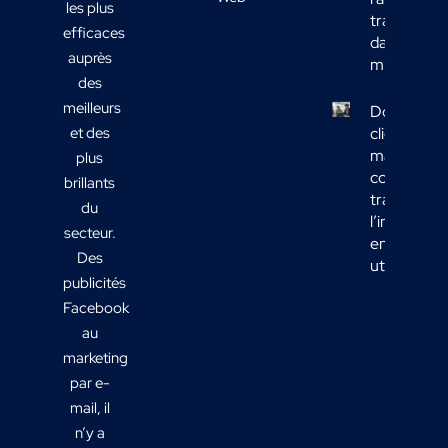
les plus
transport
efficaces
dans votre
auprès
mix média
des
meilleurs
Données
et des
clients
marketing 
plus
comment
brillants
transform
du
l’informati
secteur.
en actions
Des
utiles ?
publicités
Facebook
au
marketing
par e-
mail, il
n’y a