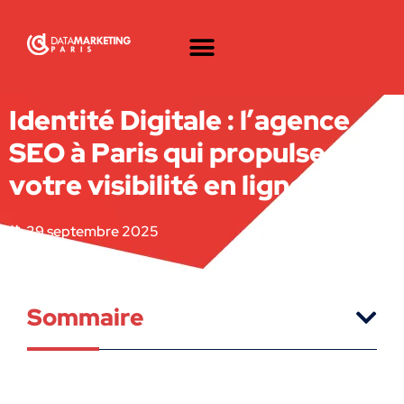
Identité Digitale : l’agence
SEO à Paris qui propulse
votre visibilité en ligne
29 septembre 2025
Sommaire