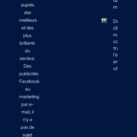
dans votre
auprès
mix média
des
meilleurs
Données
et des
clients
marketing 
plus
comment
brillants
transform
du
l’informati
secteur.
en actions
Des
utiles ?
publicités
Facebook
au
marketing
par e-
mail, il
n’y a
pas de
sujet