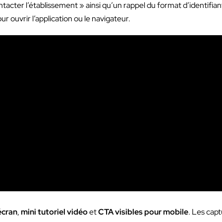
ntacter l’établissement » ainsi qu’un rappel du format d’identifia
 ouvrir l’application ou le navigateur.
écran
,
mini tutoriel vidéo
et
CTA visibles pour mobile
. Les cap