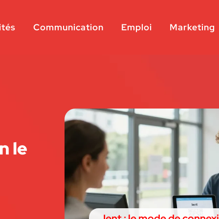
ités
Communication
Emploi
Marketing
n le
Ient : le mode de connexi