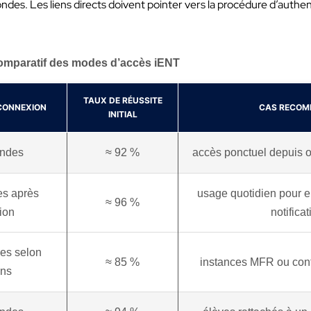
es. Les liens directs doivent pointer vers la procédure d’authent
omparatif des modes d’accès iENT
TAUX DE RÉUSSITE
CONNEXION
CAS RECO
INITIAL
ondes
≈ 92 %
accès ponctuel depuis o
s après
usage quotidien pour e
≈ 96 %
ion
notifica
es selon
≈ 85 %
instances MFR ou conf
ons