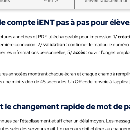
ondes
≈ 94 %
élèves rattachés à u
de compte iENT pas à pas pour élève
aptures annotées et PDF téléchargeable pour impression. 1/
créat
 première connexion. 2/
validation
: confirmer le mail ou le numér
fier les informations personnelles, 5/
accès
: ouvrir l’onglet emplo
ures annotées montrant chaque écran et chaque champ à remplir.
ers une mini-vidéo de 45 secondes. Un QR code renvoie à l’applica
et le changement rapide de mot de p
connues par l’établissement et afficher un délai moyen. Les messages
utes selon les serveurs mail. Le parcours doit obliger au chang