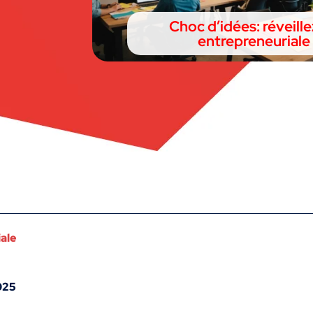
Choc d’idées: réveillez
entrepreneuriale 
iale
025