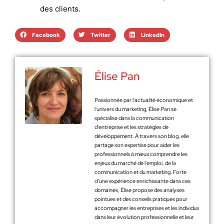
des clients.
Facebook
Twitter
LinkedIn
Élise Pan
Passionnée par l'actualité économique et
l'univers du marketing, Élise Pan se
spécialise dans la communication
d'entreprise et les stratégies de
développement. À travers son blog, elle
partage son expertise pour aider les
professionnels à mieux comprendre les
enjeux du marché de l'emploi, de la
communication et du marketing. Forte
d’une expérience enrichissante dans ces
domaines, Élise propose des analyses
pointues et des conseils pratiques pour
accompagner les entreprises et les individus
dans leur évolution professionnelle et leur