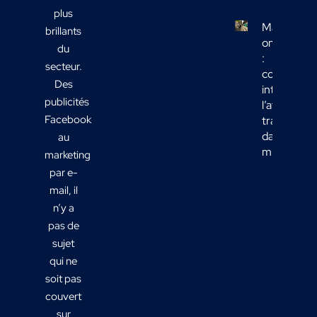
plus
Marketing
brillants
omnicanal
du
:
secteur.
comment
Des
intégrer
publicités
l’affichage
Facebook
transport
dans votre
au
mix média
marketing
par e-
mail, il
n’y a
pas de
sujet
qui ne
soit pas
couvert
sur