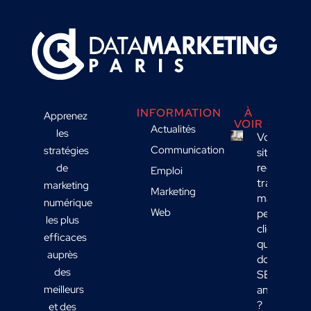
INFORMATION
À
Apprenez
VOIR
Actualités
les
Votre
Communication
stratégies
site
reçoit du
de
Emploi
trafic
marketing
Marketing
mais
numérique
Web
peu de
les plus
clients :
efficaces
quelles
auprès
données
des
SEO
meilleurs
analyser
?
et des