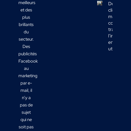
meilleurs
Données
et des
clients
marketing 
plus
comment
brillants
transform
du
l’informati
secteur.
en actions
Des
utiles ?
publicités
Facebook
au
marketing
par e-
mail, il
n’y a
pas de
sujet
qui ne
soit pas