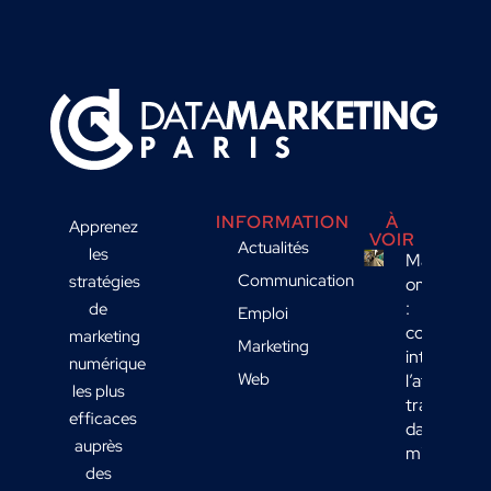
INFORMATION
À
Apprenez
VOIR
Actualités
les
Marketing
Communication
stratégies
omnicanal
:
de
Emploi
comment
marketing
Marketing
intégrer
numérique
Web
l’affichage
les plus
transport
efficaces
dans votre
auprès
mix média
des