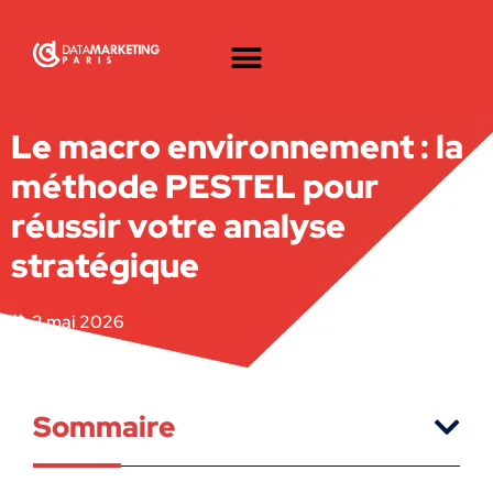
Le macro environnement : la
méthode PESTEL pour
réussir votre analyse
stratégique
2 mai 2026
Sommaire