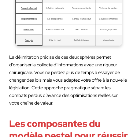
Pouvoir d’achat
Inflation nationale
Revenu des clients
Volume de ventes
Réglementation
Loi européenne
Contrat fournisseur
Coût de conformité
Innovation
Brevets mondiaux
R&D interne
Avantage produit
Énergie
Prix du baril
Tarif distributeur
Marge brute
La délimitation précise de ces deux sphères permet
d’organiser la collecte d’informations avec une rigueur
chirurgicale. Vous ne perdez plus de temps à essayer de
changer des lois mais vous adaptez votre offre à la nouvelle
législation. Cette approche pragmatique sépare les
combats perdus d’avance des optimisations réelles sur
votre chaîne de valeur.
Les composantes du
modèle pestel pour réussir