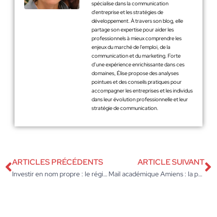
spécialise dans la communication
d'entreprise et les stratégies de
développement. À travers son blog, elle
partage son expertise pour aider les
professionnels à mieux comprendre les
enjeux du marché de l'emploi, de la
communication et du marketing. Forte
d’une expérience enrichissante dans ces
domaines, Élise propose des analyses
pointues et des conseils pratiques pour
accompagner les entreprises et les individus
dans leur évolution professionnelle et leur
stratégie de communication.
ARTICLES PRÉCÉDENTS
ARTICLE SUIVANT
Investir en nom propre : le régime direct ou la SCI, que choisir ?
Mail académique Amiens : la procédure efficace pour accéder à votre messagerie