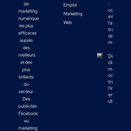
:
de
Emploi
comment
marketing
Marketing
intégrer
numérique
Web
l’affichage
les plus
transport
efficaces
dans votre
auprès
mix média
des
meilleurs
Données
et des
clients
marketing 
plus
comment
brillants
transform
du
l’informati
secteur.
en actions
Des
utiles ?
publicités
Facebook
au
marketing