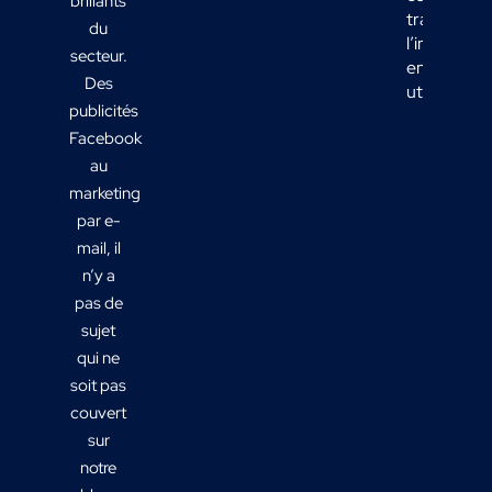
brillants
transform
du
l’informati
secteur.
en actions
Des
utiles ?
publicités
Facebook
au
marketing
par e-
mail, il
n’y a
pas de
sujet
qui ne
soit pas
couvert
sur
notre