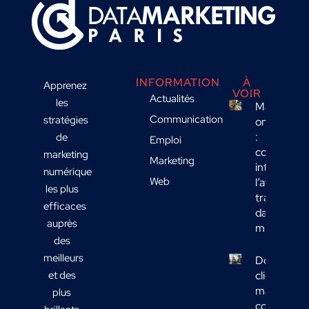
INFORMATION
À
Apprenez
VOIR
Actualités
les
Marketing
Communication
stratégies
omnicanal
:
de
Emploi
comment
marketing
Marketing
intégrer
numérique
Web
l’affichage
les plus
transport
efficaces
dans votre
auprès
mix média
des
meilleurs
Données
et des
clients
marketing 
plus
comment