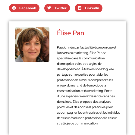
Facebook
Twitter
LinkedIn
Élise Pan
Passionnée par l'actualité économique et
l'univers du marketing, Élise Pan se
spécialise dans la communication
d'entreprise et les stratégies de
développement. À travers son blog, elle
partage son expertise pour aider les
professionnels à mieux comprendre les
enjeux du marché de l'emploi, de la
communication et du marketing. Forte
d’une expérience enrichissante dans ces
domaines, Élise propose des analyses
pointues et des conseils pratiques pour
accompagner les entreprises et les individus
dans leur évolution professionnelle et leur
stratégie de communication.