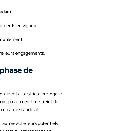
cédant.
gréments en vigueur.
 inutilement.
pre leurs engagements.
 phase de
nfidentialité stricte protège le
ront pas du cercle restreint de
u un autre candidat.
c d autres acheteurs potentiels