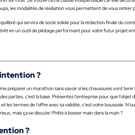
t six mois. Je trouve cette clause indispensable car elle sécuri
loups, les modalités de résiliation vous permettent de vous retirer
ilibré qui servira de socle solide pour la rédaction finale du cont
rêt en un outil de pilotage performant pour votre futur projet en
intention ?
me préparer un marathon sans savoir si les chaussures vont tenir 
es parties, c’est la base. Présentez l’entreprise pour que l’objet 
s et les termes de l’offre avec sa validité, c’est votre boussole. N’o
rieux, mais ça se discute ! Prêts à bosser main dans la main ?
ention ?