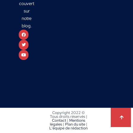
couvert
sur
notre
blog.
Copyright 2022 ©
Tous droits réservés |
Contact
|
Mentions
légales
|
Plan du site
|
L'équipe de rédaction