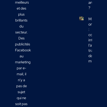
meilleurs
analyser
?
et des
plus
Marketing
brillants
omnicanal
du
:
secteur.
comment
Des
intégrer
publicités
l’affichage
Facebook
transport
dans votre
au
mix média
marketing
par e-
mail, il
n’y a
pas de
sujet
qui ne
soit pas