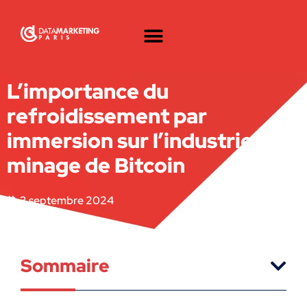
L’importance du
refroidissement par
immersion sur l’industrie du
minage de Bitcoin
3 septembre 2024
Sommaire