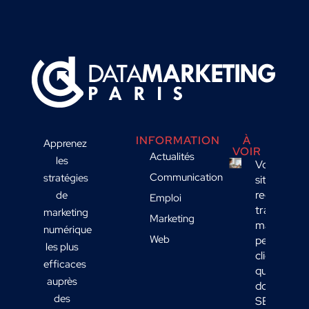
INFORMATION
À
Apprenez
VOIR
Actualités
les
Votre
Communication
stratégies
site
reçoit du
de
Emploi
trafic
marketing
Marketing
mais
numérique
Web
peu de
les plus
clients :
efficaces
quelles
auprès
données
des
SEO