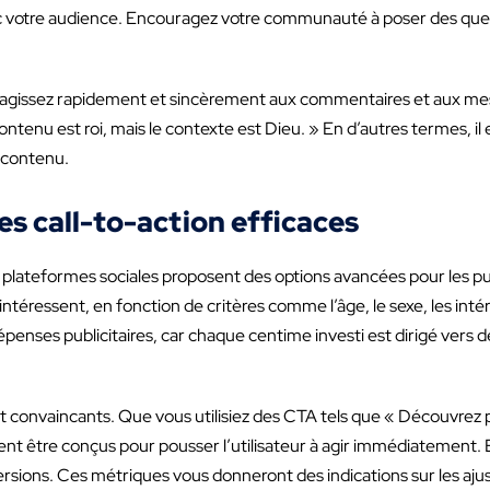
 avec votre audience. Encouragez votre communauté à poser des ques
Réagissez rapidement et sincèrement aux commentaires et aux mes
tenu est roi, mais le contexte est Dieu. » En d’autres termes, il 
 contenu.
 les call-to-action efficaces
s plateformes sociales proposent des options avancées pour les p
téressent, en fonction de critères comme l’âge, le sexe, les int
dépenses publicitaires, car chaque centime investi est dirigé vers
t convaincants. Que vous utilisiez des CTA tels que « Découvrez p
nt être conçus pour pousser l’utilisateur à agir immédiatement.
nversions. Ces métriques vous donneront des indications sur les a