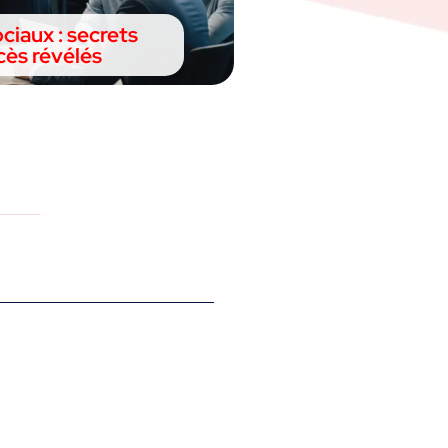
ociaux : secrets
cès révélés