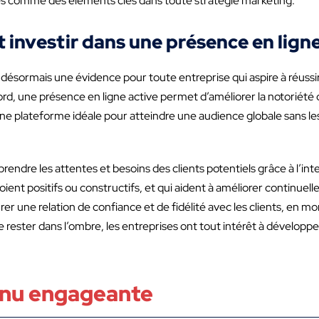
sés comme des éléments clés dans toute stratégie marketing.
 investir dans une présence en lign
st désormais une évidence pour toute entreprise qui aspire à réus
bord, une présence en ligne active permet d’améliorer la notoriété 
nt une plateforme idéale pour atteindre une audience globale sans 
ndre les attentes et besoins des clients potentiels grâce à l’int
oient positifs ou constructifs, et qui aident à améliorer continuell
er une relation de confiance et de fidélité avec les clients, en m
de rester dans l’ombre, les entreprises ont tout intérêt à dévelo
enu engageante