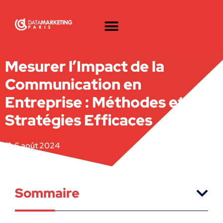
Mesurer l’Impact de la
Communication en
Entreprise : Méthodes et
Stratégies Efficaces
6 août 2024
Sommaire