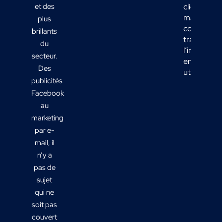
et des
clients
marketing 
plus
comment
brillants
transform
du
l’informati
secteur.
en actions
Des
utiles ?
publicités
Facebook
au
marketing
par e-
mail, il
n’y a
pas de
sujet
qui ne
soit pas
couvert