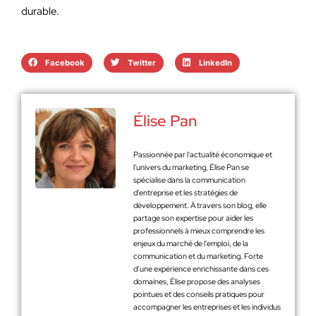
durable.
Facebook
Twitter
LinkedIn
Élise Pan
Passionnée par l'actualité économique et
l'univers du marketing, Élise Pan se
spécialise dans la communication
d'entreprise et les stratégies de
développement. À travers son blog, elle
partage son expertise pour aider les
professionnels à mieux comprendre les
enjeux du marché de l'emploi, de la
communication et du marketing. Forte
d’une expérience enrichissante dans ces
domaines, Élise propose des analyses
pointues et des conseils pratiques pour
accompagner les entreprises et les individus