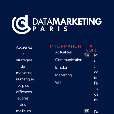
INFORMATION
À
Apprenez
VOIR
Actualités
les
Marketing
Communication
stratégies
omnicanal
:
de
Emploi
comment
marketing
Marketing
intégrer
numérique
Web
l’affichage
les plus
transport
efficaces
dans votre
auprès
mix média
des
meilleurs
Données