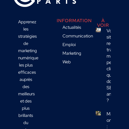
INFORMATION
À
Apprenez
VOIR
Actualités
les
Votre
Communication
stratégies
site
reçoit du
de
Emploi
trafic
marketing
Marketing
mais
numérique
Web
peu de
les plus
clients :
efficaces
quelles
auprès
données
des
SEO
meilleurs
analyser
?
et des
plus
Marketing
brillants
omnicanal
du
: