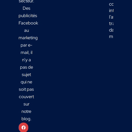
secteur.
comment
Des
intégrer
publicités
l’affichage
Facebook
transport
dans votre
au
mix média
marketing
par e-
mail, il
n’y a
pas de
sujet
qui ne
soit pas
couvert
sur
notre
blog.