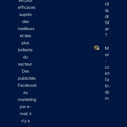
les plus
clients :
efficaces
quelles
auprès
données
des
SEO
meilleurs
analyser
?
et des
plus
Marketing
brillants
omnicanal
du
:
secteur.
comment
Des
intégrer
publicités
l’affichage
Facebook
transport
dans votre
au
mix média
marketing
par e-
mail, il
n’y a