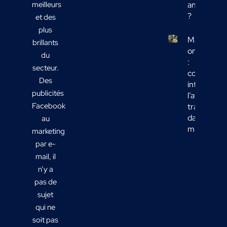
meilleurs
analyser
?
et des
plus
Marketing
brillants
omnicanal
du
:
secteur.
comment
Des
intégrer
publicités
l’affichage
Facebook
transport
dans votre
au
mix média
marketing
par e-
mail, il
n’y a
pas de
sujet
qui ne
soit pas