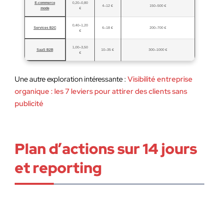
E‑commerce
0,20–0,80
4–12 €
150–500 €
mode
€
0,40–1,20
Services B2C
6–18 €
200–700 €
€
1,00–3,50
SaaS B2B
10–35 €
300–1000 €
€
Une autre exploration intéressante :
Visibilité entreprise
organique : les 7 leviers pour attirer des clients sans
publicité
Plan d’actions sur 14 jours
et reporting