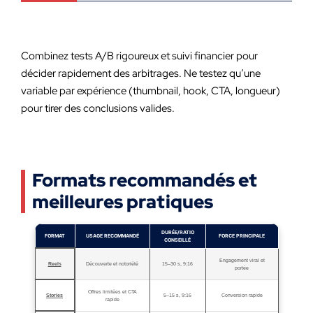
Combinez tests A/B rigoureux et suivi financier pour
décider rapidement des arbitrages. Ne testez qu’une
variable par expérience (thumbnail, hook, CTA, longueur)
pour tirer des conclusions valides.
Formats recommandés et
meilleures pratiques
DURÉE/RATIO
FORMAT
USAGE RECOMMANDÉ
FORCE PRINCIPALE
CONSEILLÉ
Engagement viral et
Reels
Découverte et notoriété
15–30 s, 9:16
portée
Offres limitées et CTA
Stories
5–15 s, 9:16
Conversion rapide
rapide