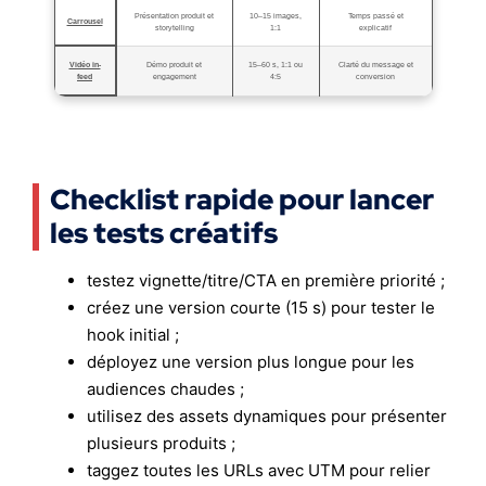
Présentation produit et
10–15 images,
Temps passé et
Carrousel
storytelling
1:1
explicatif
Vidéo in-
Démo produit et
15–60 s, 1:1 ou
Clarté du message et
feed
engagement
4:5
conversion
Checklist rapide pour lancer
les tests créatifs
testez vignette/titre/CTA en première priorité ;
créez une version courte (15 s) pour tester le
hook initial ;
déployez une version plus longue pour les
audiences chaudes ;
utilisez des assets dynamiques pour présenter
plusieurs produits ;
taggez toutes les URLs avec UTM pour relier