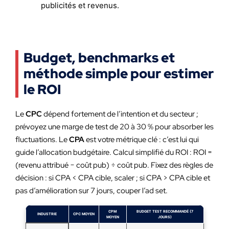
publicités et revenus.
Budget, benchmarks et
méthode simple pour estimer
le ROI
Le
CPC
dépend fortement de l’intention et du secteur ;
prévoyez une marge de test de 20 à 30 % pour absorber les
fluctuations. Le
CPA
est votre métrique clé : c’est lui qui
guide l’allocation budgétaire. Calcul simplifié du ROI : ROI =
(revenu attribué − coût pub) ÷ coût pub. Fixez des règles de
décision : si CPA < CPA cible, scaler ; si CPA > CPA cible et
pas d’amélioration sur 7 jours, couper l’ad set.
CPM
BUDGET TEST RECOMMANDÉ (7
INDUSTRIE
CPC MOYEN
MOYEN
JOURS)