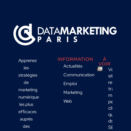
INFORMATION
À
Apprenez
VOIR
Actualités
les
Votre
Communication
stratégies
site
reçoit du
de
Emploi
trafic
marketing
Marketing
mais
numérique
Web
peu de
les plus
clients :
efficaces
quelles
auprès
données
des
SEO