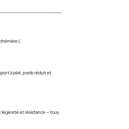
’éphémère (
rt à plat, poids réduit et
nt légèreté et résistance — tous