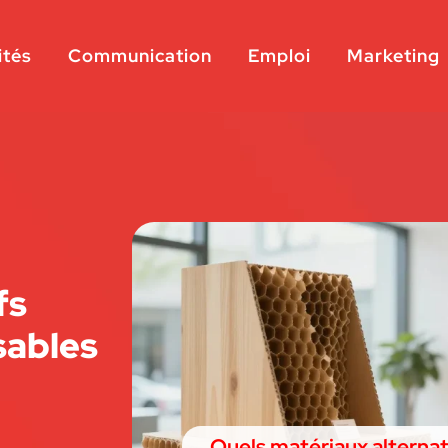
ités
Communication
Emploi
Marketing
fs
sables
Quels matériaux alternat