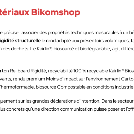
atériaux Bikomshop
 précise : associer des propriétés techniques mesurables à un 
igidité structurelle
le rend adapté aux présentoirs volumiques, ta
n des déchets. Le Kairlin®, biosourcé et biodégradable, agit diff
 Re-board Rigidité, recyclabilité 100 % recyclable Kairlin® Bio
lvants, rendu premium Moins d’impact sur l’environnement Carto
) Thermoformable, biosourcé Compostable en conditions industriel
quement sur les grandes déclarations d’intention. Dans le secteur
lus concrets qu’une direction communication puisse poser et l’off