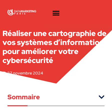
Réaliser une cartographie de
vos systèmes d’information
pour améliorer votre
cybersécurité
27 novembre 2024
Sommaire