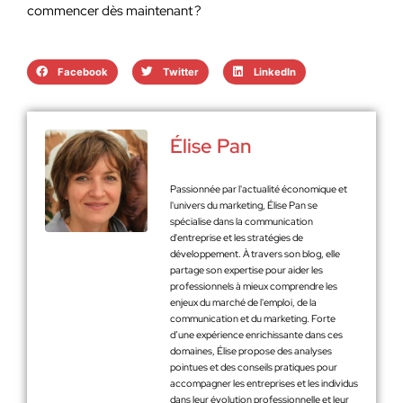
commencer dès maintenant ?
Facebook
Twitter
LinkedIn
Élise Pan
Passionnée par l'actualité économique et
l'univers du marketing, Élise Pan se
spécialise dans la communication
d'entreprise et les stratégies de
développement. À travers son blog, elle
partage son expertise pour aider les
professionnels à mieux comprendre les
enjeux du marché de l'emploi, de la
communication et du marketing. Forte
d’une expérience enrichissante dans ces
domaines, Élise propose des analyses
pointues et des conseils pratiques pour
accompagner les entreprises et les individus
dans leur évolution professionnelle et leur