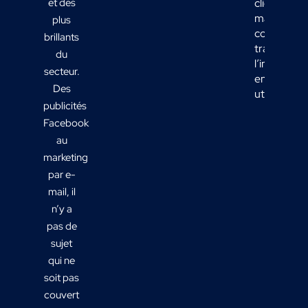
et des
clients
marketing 
plus
comment
brillants
transform
du
l’informati
secteur.
en actions
Des
utiles ?
publicités
Facebook
au
marketing
par e-
mail, il
n’y a
pas de
sujet
qui ne
soit pas
couvert