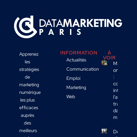
INFORMATION
À
Apprenez
VOIR
Actualités
les
Marketing
Communication
stratégies
omnicanal
:
de
Emploi
comment
marketing
Marketing
intégrer
numérique
Web
l’affichage
les plus
transport
efficaces
dans votre
auprès
mix média
des
meilleurs
Données