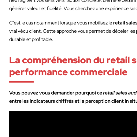
neuf agitent vos sens vers l’action concrète. Derrière cette i
générer valeur et fidélité. Vous cherchez une expérience sinc
C’est le cas notamment lorsque vous mobilisez le
retail sale
vrai vécu client. Cette approche vous permet de déceler les po
durable et profitable.
La compréhension du retail sa
performance commerciale
Vous pouvez vous demander pourquoi ce
retail sales aud
entre les indicateurs chiffrés et la perception client in sit