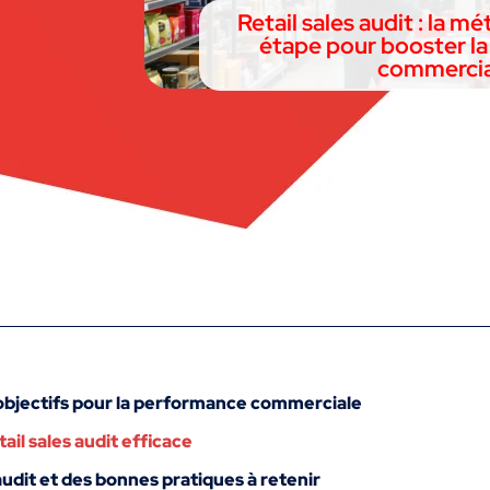
Retail sales audit : la 
étape pour booster l
commercia
s objectifs pour la performance commerciale
il sales audit efficace
 audit et des bonnes pratiques à retenir