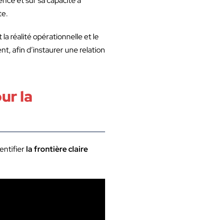
ence et sur sa capacité à
te.
la réalité opérationnelle et le
t, afin d’instaurer une relation
ur la
dentifier
la frontière claire