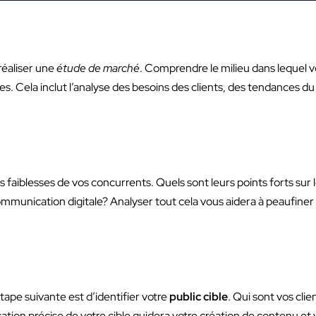
 réaliser une
étude de marché
. Comprendre le milieu dans lequel
égies. Cela inclut l’analyse des besoins des clients, des tendances 
les faiblesses de vos concurrents. Quels sont leurs points forts sur 
communication digitale? Analyser tout cela vous aidera à peaufiner
étape suivante est d’identifier votre
public cible
. Qui sont vos clie
ation précise de votre cible guidera votre création de contenu et