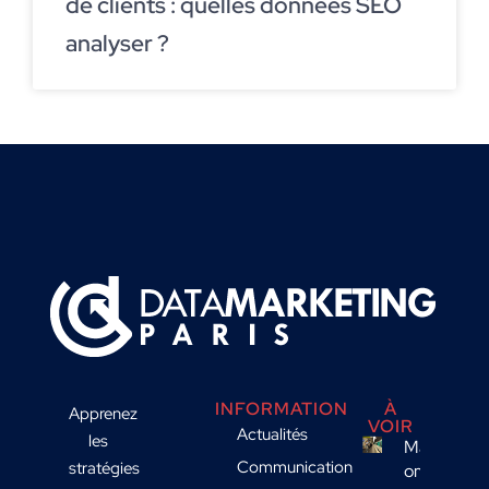
de clients : quelles données SEO
analyser ?
INFORMATION
À
Apprenez
VOIR
Actualités
les
Marketing
Communication
stratégies
omnicanal