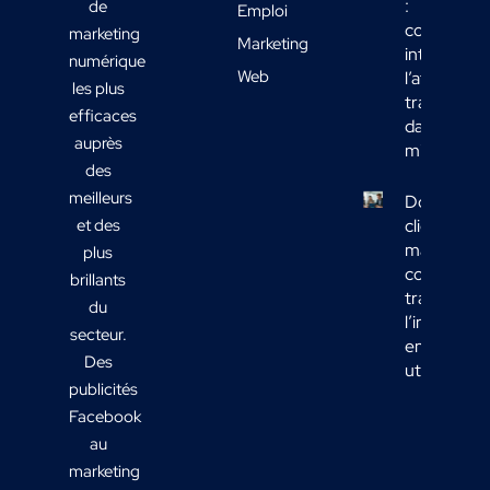
:
de
Emploi
comment
marketing
Marketing
intégrer
numérique
Web
l’affichage
les plus
transport
efficaces
dans votre
auprès
mix média
des
meilleurs
Données
et des
clients
marketing 
plus
comment
brillants
transform
du
l’informati
secteur.
en actions
Des
utiles ?
publicités
Facebook
au
marketing