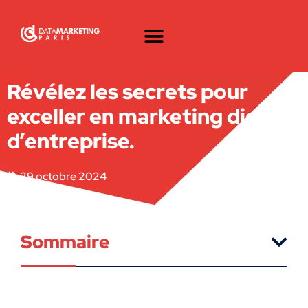
Révélez les secrets pour
exceller en marketing digital
d’entreprise.
29 octobre 2024
Sommaire