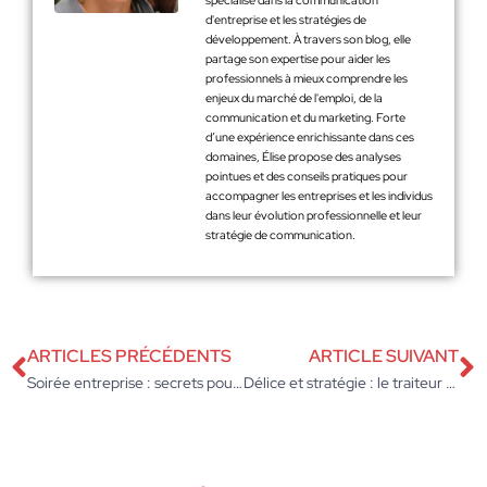
spécialise dans la communication
d'entreprise et les stratégies de
développement. À travers son blog, elle
partage son expertise pour aider les
professionnels à mieux comprendre les
enjeux du marché de l'emploi, de la
communication et du marketing. Forte
d’une expérience enrichissante dans ces
domaines, Élise propose des analyses
pointues et des conseils pratiques pour
accompagner les entreprises et les individus
dans leur évolution professionnelle et leur
stratégie de communication.
ARTICLES PRÉCÉDENTS
ARTICLE SUIVANT
Soirée entreprise : secrets pour transformer un événement en succès inattendu
Délice et stratégie : le traiteur qui révolutionne vos séminaires d’entreprise