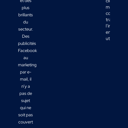
et des
clients
marketing 
plus
comment
brillants
transform
du
l’informati
secteur.
en actions
Des
utiles ?
publicités
Facebook
au
marketing
par e-
mail, il
n’y a
pas de
sujet
qui ne
soit pas
couvert