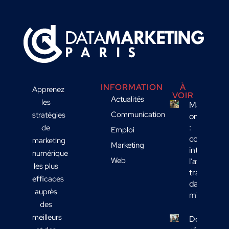
INFORMATION
À
Apprenez
VOIR
Actualités
les
Marketing
Communication
stratégies
omnicanal
:
de
Emploi
comment
marketing
Marketing
intégrer
numérique
Web
l’affichage
les plus
transport
efficaces
dans votre
auprès
mix média
des
meilleurs
Données