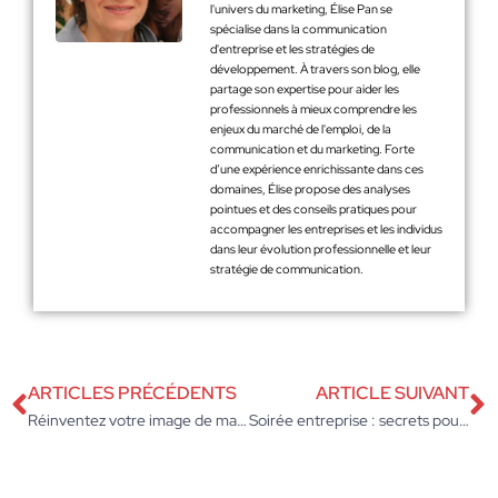
l'univers du marketing, Élise Pan se
spécialise dans la communication
d'entreprise et les stratégies de
développement. À travers son blog, elle
partage son expertise pour aider les
professionnels à mieux comprendre les
enjeux du marché de l'emploi, de la
communication et du marketing. Forte
d’une expérience enrichissante dans ces
domaines, Élise propose des analyses
pointues et des conseils pratiques pour
accompagner les entreprises et les individus
dans leur évolution professionnelle et leur
stratégie de communication.
ARTICLES PRÉCÉDENTS
ARTICLE SUIVANT
Réinventez votre image de marque avec l’emballage professionnel personnalisé
Soirée entreprise : secrets pour transformer un événement en succès inattendu