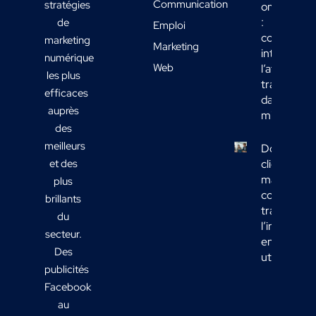
Communication
stratégies
omnicanal
:
de
Emploi
comment
marketing
Marketing
intégrer
numérique
Web
l’affichage
les plus
transport
efficaces
dans votre
auprès
mix média
des
meilleurs
Données
et des
clients
marketing 
plus
comment
brillants
transform
du
l’informati
secteur.
en actions
Des
utiles ?
publicités
Facebook
au