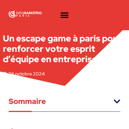
Un escape game à paris pour
renforcer votre esprit
d’équipe en entreprise
28 octobre 2024
Sommaire