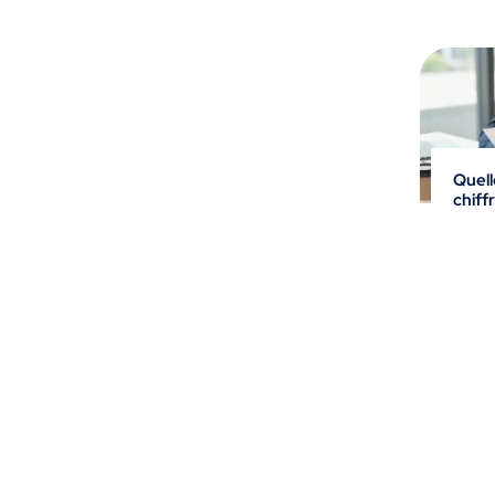
Quell
chiff