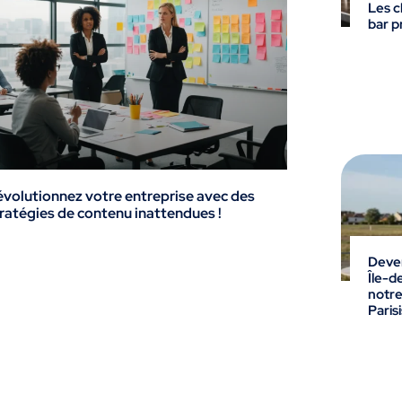
Les c
bar p
volutionnez votre entreprise avec des
ratégies de contenu inattendues !
Deven
Île-d
notre
Parisi