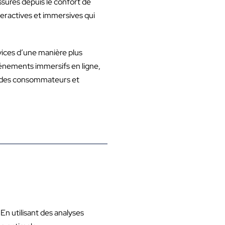
sures depuis le confort de
eractives et immersives qui
rvices d’une manière plus
vénements immersifs en ligne,
e des consommateurs et
. En utilisant des analyses