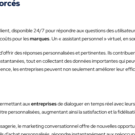
orcés
client, disponible 24/7 pour répondre aux questions des
utilisateu
s coûts pour les
marques
. Un « assistant personnel » virtuel, en 
’offrir des réponses personnalisées et pertinentes. Ils contribuent
stantanées, tout en collectant des données importantes qui peuv
uence, les entreprises peuvent non seulement améliorer leur effic
permettant aux
entreprises
de dialoguer en temps réel avec leur
e personnalisées, augmentant ainsi la satisfaction et la fidélisa
essagerie, le marketing conversationnel offre de nouvelles oppor
ils d’achat personnalisés, répondre instantanément aux préoccupati