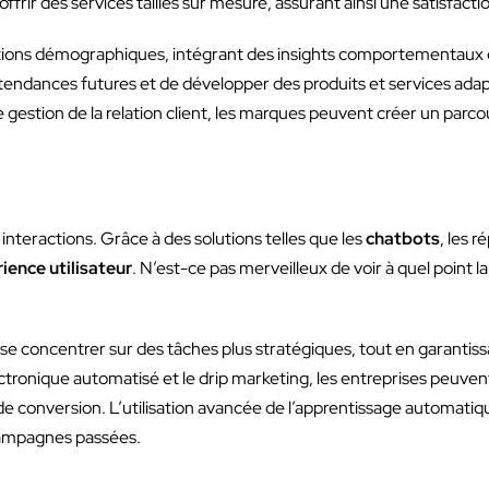
ir des services taillés sur mesure, assurant ainsi une satisfacti
ations démographiques, intégrant des insights comportementaux
les tendances futures et de développer des produits et services a
stion de la relation client, les marques peuvent créer un parcou
 interactions. Grâce à des solutions telles que les
chatbots
, les 
ience utilisateur
. N’est-ce pas merveilleux de voir à quel point l
e concentrer sur des tâches plus stratégiques, tout en garantiss
ectronique automatisé et le drip marketing, les entreprises peuv
e conversion. L’utilisation avancée de l’apprentissage automati
 campagnes passées.